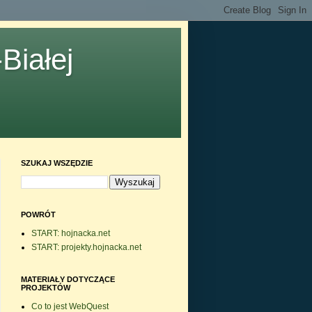
Białej
SZUKAJ WSZĘDZIE
POWRÓT
START: hojnacka.net
START: projekty.hojnacka.net
MATERIAŁY DOTYCZĄCE
PROJEKTÓW
Co to jest WebQuest