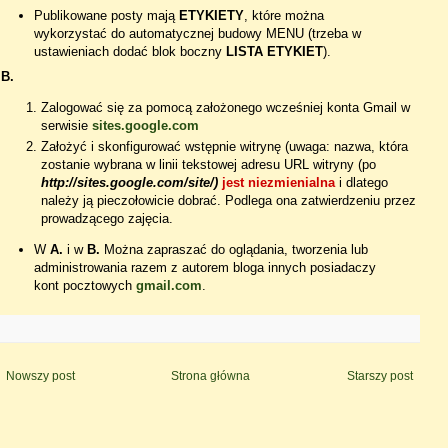
Publikowane posty mają
ETYKIETY
, które można
wykorzystać do automatycznej budowy MENU (trzeba w
ustawieniach dodać blok boczny
LISTA ETYKIET
).
B.
Zalogować się za pomocą założonego wcześniej konta Gmail w
serwisie
sites.google.com
Założyć i skonfigurować wstępnie witrynę (uwaga: nazwa, która
zostanie wybrana w linii tekstowej adresu URL witryny (po
http://sites.google.com/site/)
jest niezmienialna
i dlatego
należy ją pieczołowicie dobrać. Podlega ona zatwierdzeniu przez
prowadzącego zajęcia.
W
A.
i w
B.
Można zapraszać do oglądania, tworzenia lub
administrowania razem z autorem bloga innych posiadaczy
kont pocztowych
gmail.com
.
Nowszy post
Strona główna
Starszy post