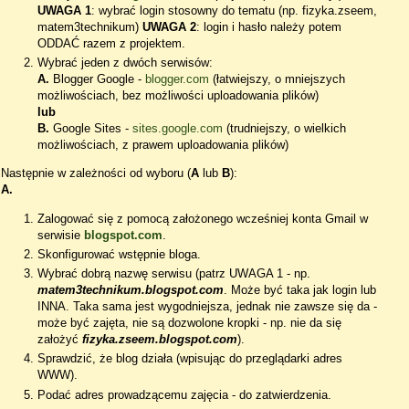
UWAGA 1
: wybrać login stosowny do tematu (np. fizyka.zseem,
matem3technikum)
UWAGA 2
: login i hasło należy potem
ODDAĆ razem z projektem.
Wybrać jeden z dwóch serwisów:
A.
Blogger Google -
blogger.com
(łatwiejszy, o mniejszych
możliwościach, bez możliwości uploadowania plików)
lub
B.
Google Sites -
sites.google.com
(trudniejszy, o wielkich
możliwościach, z prawem uploadowania plików)
Następnie w zależności od wyboru (
A
lub
B
):
A.
Zalogować się z pomocą założonego wcześniej konta Gmail w
serwisie
blogspot.com
.
Skonfigurować wstępnie bloga.
Wybrać dobrą nazwę serwisu (patrz UWAGA 1 - np.
matem3technikum.blogspot.com
. Może być taka jak login lub
INNA. Taka sama jest wygodniejsza, jednak nie zawsze się da -
może być zajęta, nie są dozwolone kropki - np. nie da się
założyć
fizyka.zseem.blogspot.com
).
Sprawdzić, że blog działa (wpisując do przeglądarki adres
WWW).
Podać adres prowadzącemu zajęcia - do zatwierdzenia.