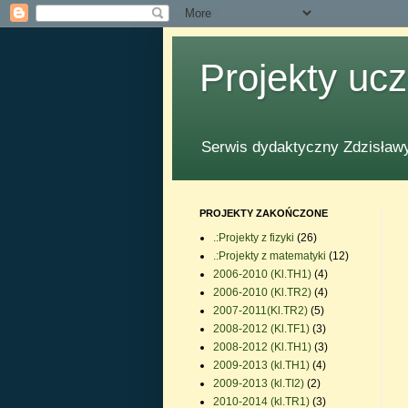
Projekty uc
Serwis dydaktyczny Zdzisławy
PROJEKTY ZAKOŃCZONE
.:Projekty z fizyki
(26)
.:Projekty z matematyki
(12)
2006-2010 (Kl.TH1)
(4)
2006-2010 (Kl.TR2)
(4)
2007-2011(Kl.TR2)
(5)
2008-2012 (Kl.TF1)
(3)
2008-2012 (Kl.TH1)
(3)
2009-2013 (kl.TH1)
(4)
2009-2013 (kl.TI2)
(2)
2010-2014 (kl.TR1)
(3)