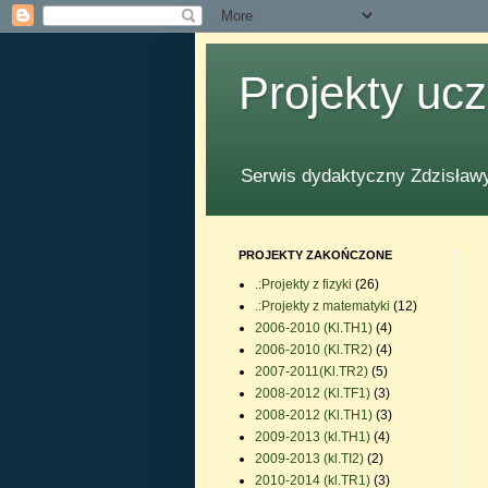
Projekty uc
Serwis dydaktyczny Zdzisławy
PROJEKTY ZAKOŃCZONE
.:Projekty z fizyki
(26)
.:Projekty z matematyki
(12)
2006-2010 (Kl.TH1)
(4)
2006-2010 (Kl.TR2)
(4)
2007-2011(Kl.TR2)
(5)
2008-2012 (Kl.TF1)
(3)
2008-2012 (Kl.TH1)
(3)
2009-2013 (kl.TH1)
(4)
2009-2013 (kl.TI2)
(2)
2010-2014 (kl.TR1)
(3)