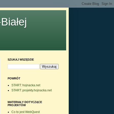
Białej
SZUKAJ WSZĘDZIE
POWRÓT
START: hojnacka.net
START: projekty.hojnacka.net
MATERIAŁY DOTYCZĄCE
PROJEKTÓW
Co to jest WebQuest