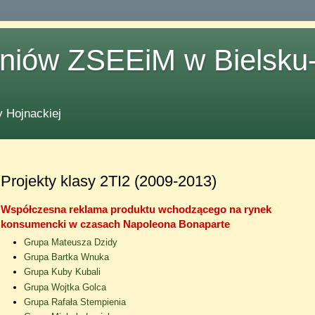
zniów ZSEEiM w Bielsku-
 Hojnackiej
Projekty klasy 2TI2 (2009-2013)
Współczesna reklama produktu wchodzącego na rynek
konsumencki w czasach Napoleona Bonaparte
Grupa Mateusza Dzidy
Grupa Bartka Wnuka
Grupa Kuby Kubali
Grupa Wojtka Golca
Grupa Rafała Stempienia